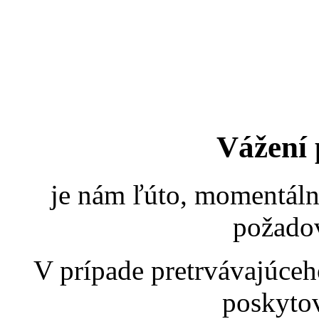
Vážení 
je nám ľúto, momentáln
požadov
V prípade pretrvávajúce
poskytov