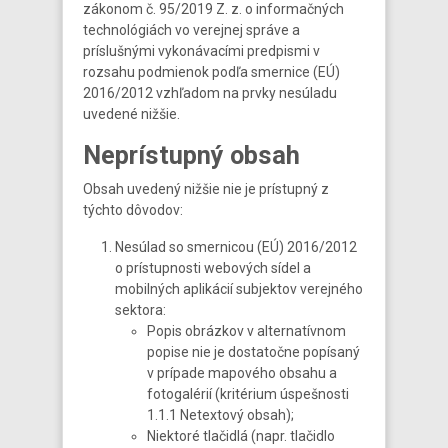
zákonom č. 95/2019 Z. z. o informačných
technológiách vo verejnej správe a
príslušnými vykonávacími predpismi v
rozsahu podmienok podľa smernice (EÚ)
2016/2012 vzhľadom na prvky nesúladu
uvedené nižšie.
Neprístupný obsah
Obsah uvedený nižšie nie je prístupný z
týchto dôvodov:
Nesúlad so smernicou (EÚ) 2016/2012
o prístupnosti webových sídel a
mobilných aplikácií subjektov verejného
sektora:
Popis obrázkov v alternatívnom
popise nie je dostatočne popísaný
v prípade mapového obsahu a
fotogalérií (kritérium úspešnosti
1.1.1 Netextový obsah);
Niektoré tlačidlá (napr. tlačidlo