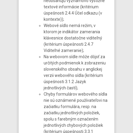
neobsahujú významovo výstižne
textové informácie (kritérium
úspešnosti 2.4.4 Účel odkazu (v
kontexte));
Webové sídlo nemá režim, v
ktorom je indikátor zamerania
klávesnice dostatočne viditeľný
(kritérium úspešnosti 2.4.7
Viditeľné zameranie);
Na webovom sídle môže dôjsť za
určitých podmienok k zobrazeniu
slovenského obsahu v anglickej
verzii webového sídla (kritérium
úspešnosti 3.1.2 Jazyk
jednotlivých častí);
Chyby formulárov webového sídla
nie sú oznámené používateľovi na
začiatku formulára, resp. na
začiatku jednotlivých položiek,
spolu s farebným označením
jednotlivých chybových položiek
(kritérium úspešnosti 3.3.1