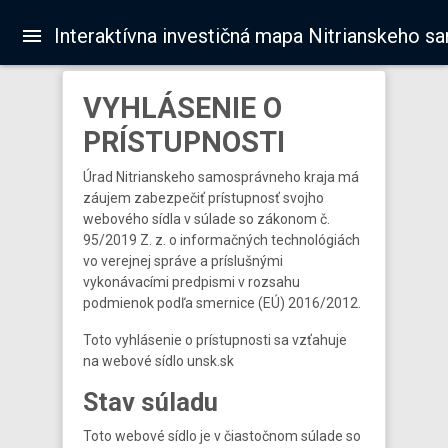
Interaktívna investičná mapa Nitrianskeho s
VYHLÁSENIE O
PRÍSTUPNOSTI
Úrad Nitrianskeho samosprávneho kraja má
záujem zabezpečiť prístupnosť svojho
webového sídla v súlade so zákonom č.
95/2019 Z. z. o informačných technológiách
vo verejnej správe a príslušnými
vykonávacími predpismi v rozsahu
podmienok podľa smernice (EÚ) 2016/2012.
Toto vyhlásenie o prístupnosti sa vzťahuje
na webové sídlo unsk.sk
Stav súladu
Toto webové sídlo je v čiastočnom súlade so