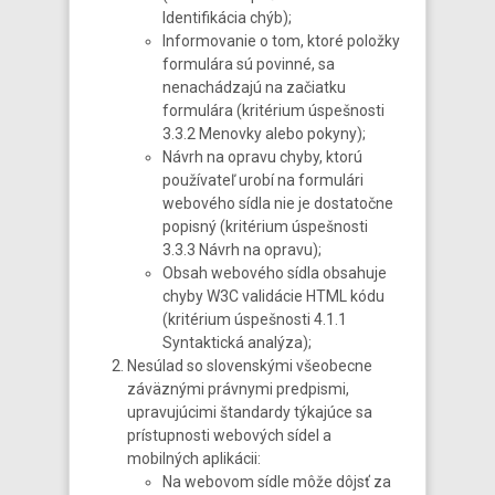
Identifikácia chýb);
Informovanie o tom, ktoré položky
formulára sú povinné, sa
nenachádzajú na začiatku
formulára (kritérium úspešnosti
3.3.2 Menovky alebo pokyny);
Návrh na opravu chyby, ktorú
používateľ urobí na formulári
webového sídla nie je dostatočne
popisný (kritérium úspešnosti
3.3.3 Návrh na opravu);
Obsah webového sídla obsahuje
chyby W3C validácie HTML kódu
(kritérium úspešnosti 4.1.1
Syntaktická analýza);
Nesúlad so slovenskými všeobecne
záväznými právnymi predpismi,
upravujúcimi štandardy týkajúce sa
prístupnosti webových sídel a
mobilných aplikácii:
Na webovom sídle môže dôjsť za