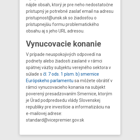
nájde obsah, ktorý je pre neho nedostatočne
prístupný je potrebné zaslať email na adresu
pristupnost@unsk.sk so žiadosťou o
prístupnejšiu formu problematického
obsahu aj s jeho URL adresou.
Vynucovacie konanie
V prípade neuspokojivých odpovedí na
podnety alebo žiadosti zaslané v rámci
spätnej väzby subjektu verejného sektora v
súlade s
čl. 7 ods. 1 písm. b) smernice
Európskeho parlamentu
sa môžete obrátiť v
rámci vynucovacieho konania na subjekt
poverený presadzovaním Smernice, ktorým
je Úrad podpredsedu vlády Slovenskej
republiky pre investície a informatizáciu na
e-mailovej adrese:
standard@vicepremier.gov.sk