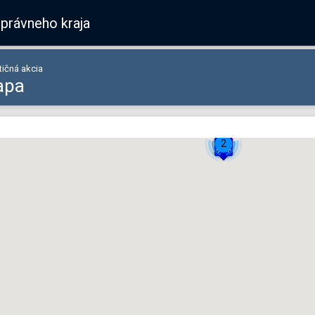
správneho kraja
tičná akcia
apa
2