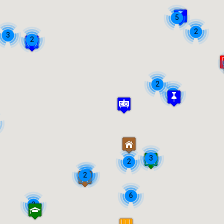
5
2
3
2
2
2
3
2
7
2
6
3