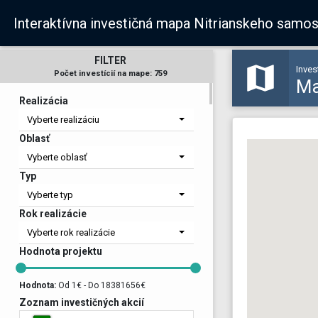
Interaktívna investičná mapa Nitrianskeho samo
FILTER
map
Inves
Počet investícií na mape:
759
M
Realizácia
Vyberte realizáciu
Oblasť
Vyberte oblasť
Typ
Vyberte typ
Rok realizácie
Vyberte rok realizácie
Hodnota projektu
Hodnota:
Od 1€ - Do 18381656€
Zoznam investičných akcií