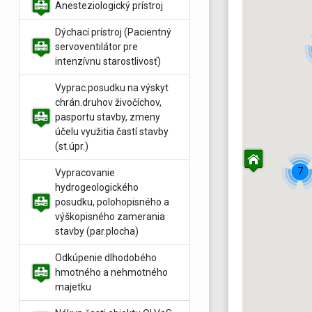
Anesteziologický prístroj
Dýchací prístroj (Pacientný
servoventilátor pre
intenzívnu starostlivosť)
Vyprac.posudku na výskyt
chrán.druhov živočíchov,
pasportu stavby, zmeny
účelu využitia častí stavby
(st.úpr.)
7
Vypracovanie
hydrogeologického
posudku, polohopisného a
výškopisného zamerania
stavby (par.plocha)
Odkúpenie dlhodobého
hmotného a nehmotného
majetku